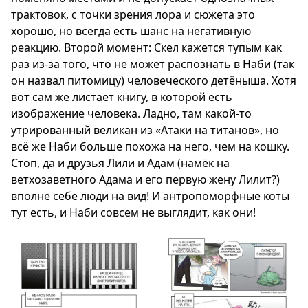
трактовок, с точки зрения лора и сюжета это
хорошо, но всегда есть шанс на негативную
реакцию. Второй момент: Скел кажется тупым как
раз из-за того, что не может распознать в Наби (так
он назвал питомицу) человеческого детёныша. Хотя
вот сам же листает книгу, в которой есть
изображение человека. Ладно, там какой-то
утрированный великан из «Атаки на титанов», но
всё же Наби больше похожа на него, чем на кошку.
Стоп, да и друзья Лили и Адам (намёк на
ветхозаветного Адама и его первую жену Лилит?)
вполне себе люди на вид! И антропоморфные коты
тут есть, и Наби совсем не выглядит, как они!