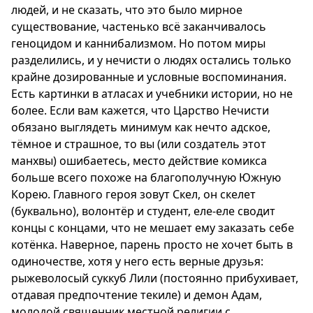
людей, и не сказать, что это было мирное
существование, частенько всё заканчивалось
геноцидом и каннибализмом. Но потом миры
разделились, и у нечисти о людях остались только
крайне дозированные и условные воспоминания.
Есть картинки в атласах и учебники истории, но не
более. Если вам кажется, что Царство Нечисти
обязано выглядеть минимум как нечто адское,
тёмное и страшное, то вы (или создатель этот
манхвы) ошибаетесь, место действие комикса
больше всего похоже на благополучную Южную
Корею. Главного героя зовут Скел, он скелет
(буквально), волонтёр и студент, еле-еле сводит
концы с концами, что не мешает ему заказать себе
котёнка. Наверное, парень просто не хочет быть в
одиночестве, хотя у него есть верные друзья:
рыжеволосый суккуб Лили (постоянно прибухивает,
отдавая предпочтение текиле) и демон Адам,
молодой священник местной религии с