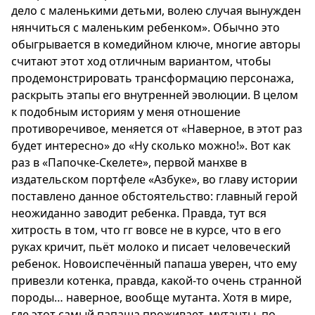
дело с маленькими детьми, волею случая вынужден
нянчиться с маленьким ребенком». Обычно это
обыгрывается в комедийном ключе, многие авторы
считают этот ход отличным вариантом, чтобы
продемонстрировать трансформацию персонажа,
раскрыть этапы его внутренней эволюции. В целом
к подобным историям у меня отношение
противоречивое, меняется от «Наверное, в этот раз
будет интересно» до «Ну сколько можно!». Вот как
раз в «Папочке-Скелете», первой манхве в
издательском портфеле «Азбуке», во главу истории
поставлено данное обстоятельство: главный герой
неожиданно заводит ребенка. Правда, тут вся
хитрость в том, что гг вовсе не в курсе, что в его
руках кричит, пьёт молоко и писает человеческий
ребенок. Новоиспечённый папаша уверен, что ему
привезли котенка, правда, какой-то очень странной
породы… наверное, вообще мутанта. Хотя в мире,
где этот самый папаша проживает, мутанты, по