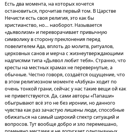
Есть два момента, на которых хочется
остановиться, прочитав первый том. В Царстве
Нечисти есть своя религия, это как бы
христианство, но… наоборот. Называется
«дьяволизм» и переворачивает привычную
символику в сторону преклонения перед
повелителем Ада, вплоть до молитв, ритуалов,
церковных санов и мерча с жизнеутверждающими
надписями типа «Дьявол любит тебя». Странно, что
кресты на местных храмах не перевернутые, а
обычные. Честно говоря, создаётся ощущение, что
в этом религиозном моменте «Азбука» ходит по
очень тонкой грани, сейчас у нас такие вещи ой как
не приветствуются. Да, сами авторы «Папаши»
обыгрывают всё это не без иронии, но данного
чувства как раз зачастую лишены люди, способные
обижаться на самый широкий спектр ситуаций и
вопросов. Тут вообще добро и зло перемешано,
поменяно местами и не допускает однозначных