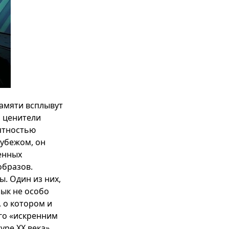
памяти всплывут
и ценители
оятностью
рубежом, он
енных
образов.
ы. Один из них,
зык не особо
, о котором и
его «искренним
ре XX века».