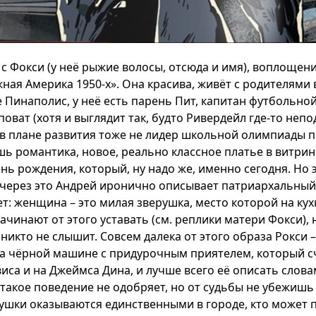
с Фокси (у неё рыжие волосы, отсюда и имя), воплощен
ная Америка 1950-х». Она красива, живёт с родителями
 Пинаполис, у неё есть парень Пит, капитан футбольно
оват (хотя и выглядит так, будто Ривердейл где-то непод
 в плане развития тоже не лидер школьной олимпиады п
ишь романтика, новое, реально классное платье в витрин
нь рождения, который, ну надо же, именно сегодня. Но э
 через это Андрей иронично описывает патриархальный
ет: женщина – это милая зверушка, место которой на кух
чинают от этого уставать (см. реплики матери Фокси), 
никто не слышит. Совсем далека от этого образа Рокси –
на чёрной машине с придурочным приятелем, который с
иса и на Джеймса Дина, и лучше всего её описать слов
 такое поведение не одобряет, но от судьбы не убежишь 
ушки оказываются единственными в городе, кто может 