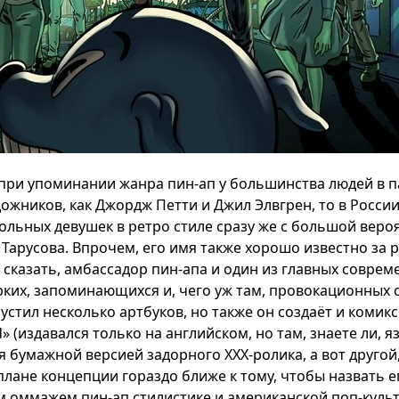
 при упоминании жанра пин-ап у большинства людей в 
дожников, как Джордж Петти и Джил Элвгрен, то в Росси
ольных девушек в ретро стиле сразу же с большой вер
 Тарусова. Впрочем, его имя также хорошо известно за 
сказать, амбассадор пин-апа и один из главных соврем
ких, запоминающихся и, чего уж там, провокационных 
устил несколько артбуков, но также он создаёт и комикс
d» (издавался только на английском, но там, знаете ли, я
я бумажной версией задорного XXX-ролика, а вот другой
 плане концепции гораздо ближе к тому, чтобы назвать 
 оммажем пин-ап стилистике и американской поп-культу