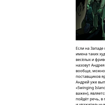
Если на Западе
имена таких ху
весёлых и фрив
назовут Андрея
вообще, можно 
поставщиков яр
Андрей уже вып
«Swinging Islan
важен), являетс
пойдёт речь, в
и уважительным