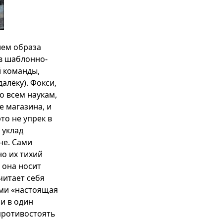
ием образа
 в шаблонно-
й команды,
алёку). Фокси,
о всем наукам,
е магазина, и
то не упрек в
 уклад
не. Сами
но их тихий
 она носит
читает себя
ами «настоящая
и в один
противостоять