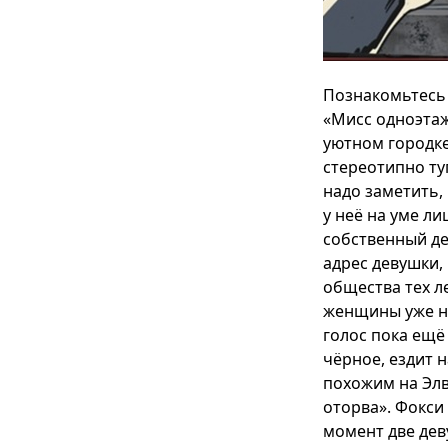
Познакомьтесь 
«Мисс одноэтаж
уютном городке
стереотипно туп
надо заметить,
у неё на уме л
собственный де
адрес девушки,
общества тех л
женщины уже на
голос пока ещё 
чёрное, ездит 
похожим на Элв
оторва». Фокси
момент две дев