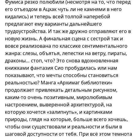
Фумиса резко полюбили (несмотря на то, что перед
его отъездом в Ацхак чуть ли не камнями в него
кидались) и теперь всей толпой наперебой
предлагают ему варианты дальнейшего
трудоустройства. И так же дружно отправляют его в
новую жизнь. А финальная сцена с сестрой так и
вовсе реализована по классике сентиментального
жанра: слезы, объятья, лепестки на ветру, пираты,
драконы… стоп, что? Это снова вдохновленная
книжками фантазия Сио пробудилась или нам
показывают, что мечты способны становиться
реальностью? Манга «Архимаг библиотеки»
продолжает привлекать детальным рисунком,
каким-то очень позитивным, миролюбивым
настроением, выверенной архитектурой, на
которую хочется «залипнуть», и картинками
природы, глядя на которые, больше всего хочешь,
чтобы они существовали и реальности и были в
шаговой доступности от тебя. При всё этом темнота