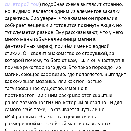
см. второй том
) подобная схема выглядит странно,
но, видимо, является одним из элементов закалки
характера. Сио уверен, что экзамен он провалил,
собирает вещички и готовится покинуть Ахцак, но
тут случается разное. Ему рассказывают, что у него
много маны (обычная единица магии в
фэнтезийных мирах), причём именно водной
стихии. Он сводит знакомство со старушкой, за
которой почему-то бегают кахуны. И он участвует в
поимке рукотворного духа. Это такое порождение
магии, сеющее хаос везде, где появляется. Выглядит
как ожившая мозаика. Или как полностью
татуированное существо. Именно в
противостоянии с ним раскрываются скрытые
ранее возможности Сио, который внезапно - и для
самого себя тоже, - оказывается чуть ли не
«Избранным». Эта часть в целом очень
размеренной и спокойной манги оказывается
богата на действие, тут и погони, и магия, и