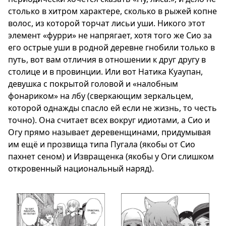
столько в хитром характере, сколько в рыжей копне
волос, из которой торчат лисьи уши. Никого этот
элемент «фурри» не напрягает, хотя того же Сио за
его острые уши в родной деревне гнобили только в
путь, вот вам отличия в отношении к друг другу в
столице и в провинции. Или вот Натика Куаупан,
девушка с покрытой головой и «налобным
фонариком» на лбу (сверкающим зеркальцем,
которой однажды спасло ей если не жизнь, то честь
точно). Она считает всех вокруг идиотами, а Сио и
Огу прямо называет деревенщинами, придумывая
им ещё и прозвища типа Пугала (якобы от Сио
пахнет сеном) и Извращенка (якобы у Оги слишком
откровенный национальный наряд).